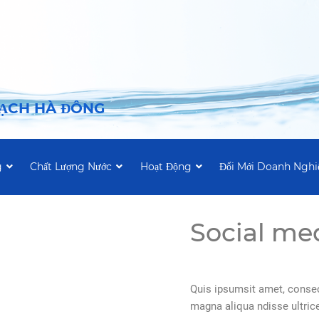
SẠCH HÀ ĐÔNG
g
Chất Lượng Nước
Hoạt Động
Đổi Mới Doanh Nghi
Social me
Quis ipsumsit amet, consec
magna aliqua ndisse ultric