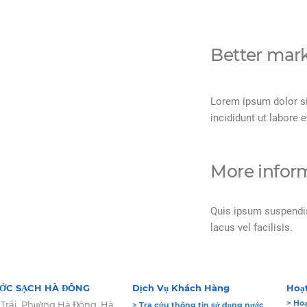
Better mark
Lorem ipsum dolor si
incididunt ut labore e
More infor
Quis ipsum suspendi
lacus vel facilisis.
ỚC SẠCH HÀ ĐÔNG
Dịch Vụ Khách Hàng
Hoạ
> Hoạ
 Trãi, Phường Hà Đông, Hà
> Tra cứu thông tin sử dụng nước