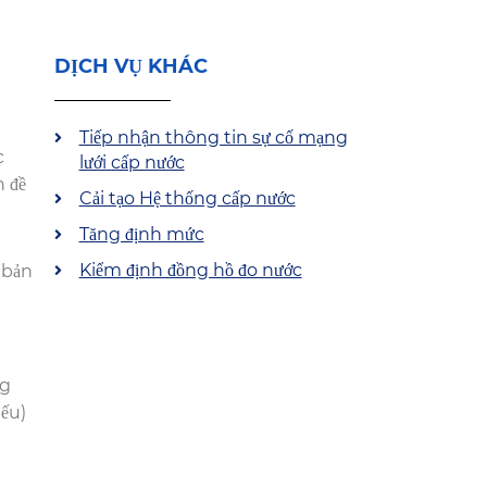
DỊCH VỤ KHÁC
Tiếp nhận thông tin sự cố mạng
c
lưới cấp nước
n đề
Cải tạo Hệ thống cấp nước
Tăng định mức
Kiểm định đồng hồ đo nước
 bản
ng
ếu)