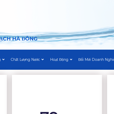
SẠCH HÀ ĐÔNG
g
Chất Lượng Nước
Hoạt Động
Đổi Mới Doanh Nghi
Silver plan