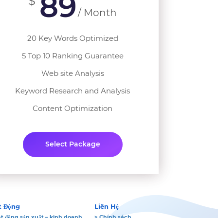
89
$
/ Month
20 Key Words Optimized
5 Top 10 Ranking Guarantee
Web site Analysis
Keyword Research and Analysis
Content Optimization
Select Package
t Động
Liên Hệ
t động sản xuất – kinh doanh
> Chính sách