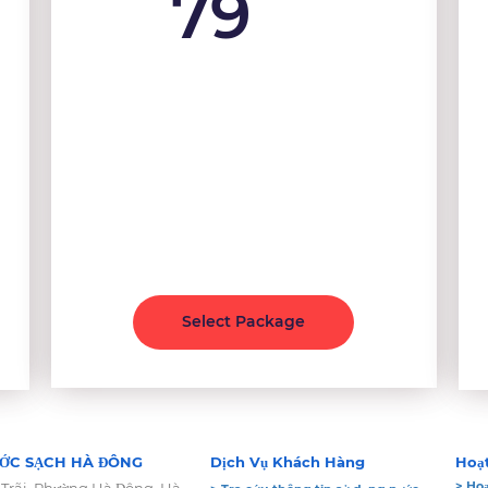
79
$
/ Month
12 Key Words Optimized
4 Top 10 Ranking Guarantee
Web site Analysis
Keyword Research and Analysis
Content Optimization
Select Package
ỚC SẠCH HÀ ĐÔNG
Dịch Vụ Khách Hàng
Hoạ
> Hoạ
 Trãi, Phường Hà Đông, Hà