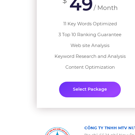
49
$
/ Month
11 Key Words Optimized
3 Top 10 Ranking Guarantee
Web site Analysis
Keyword Research and Analysis
Content Optimization
Select Package
CÔNG TY TNHH MTV NƯ
Địa chỉ: Số 2A phố Nguyễn