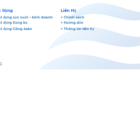
t Động
Liên Hệ
t động sản xuất – kinh doanh
> Chính sách
ạt động Đảng bộ
> Hướng dẫn
ạt động Công đoàn
> Thông tin liên hệ
G