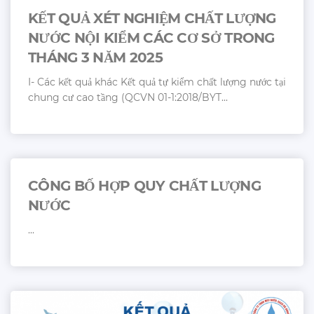
KẾT QUẢ XÉT NGHIỆM CHẤT LƯỢNG
NƯỚC NỘI KIỂM CÁC CƠ SỞ TRONG
THÁNG 3 NĂM 2025
I- Các kết quả khác Kết quả tự kiểm chất lượng nước tại
chung cư cao tầng (QCVN 01-1:2018/BYT...
CÔNG BỐ HỢP QUY CHẤT LƯỢNG
NƯỚC
...