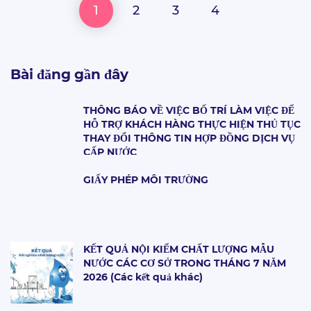
1
2
3
4
Bài đăng gần đây
THÔNG BÁO VỀ VIỆC BỐ TRÍ LÀM VIỆC ĐỂ
HỖ TRỢ KHÁCH HÀNG THỰC HIỆN THỦ TỤC
THAY ĐỔI THÔNG TIN HỢP ĐỒNG DỊCH VỤ
CẤP NƯỚC
GIẤY PHÉP MÔI TRƯỜNG
KẾT QUẢ NỘI KIỂM CHẤT LƯỢNG MẪU
NƯỚC CÁC CƠ SỞ TRONG THÁNG 7 NĂM
2026 (Các kết quả khác)