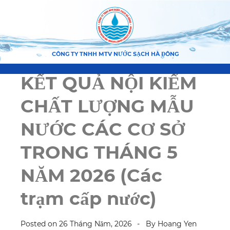
CÔNG TY TNHH MTV NƯỚC SẠCH HÀ ĐÔNG
KẾT QUẢ NỘI KIỂM
CHẤT LƯỢNG MẪU
NƯỚC CÁC CƠ SỞ
TRONG THÁNG 5
NĂM 2026 (Các
trạm cấp nước)
Posted on
26 Tháng Năm, 2026
By
Hoang Yen