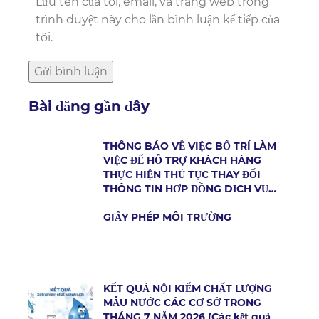
Lưu tên của tôi, email, và trang web trong
trình duyệt này cho lần bình luận kế tiếp của
tôi.
Bài đăng gần đây
THÔNG BÁO VỀ VIỆC BỐ TRÍ LÀM
VIỆC ĐỂ HỖ TRỢ KHÁCH HÀNG
THỰC HIỆN THỦ TỤC THAY ĐỔI
THÔNG TIN HỢP ĐỒNG DỊCH VỤ
CẤP NƯỚC
GIẤY PHÉP MÔI TRƯỜNG
KẾT QUẢ NỘI KIỂM CHẤT LƯỢNG
MẪU NƯỚC CÁC CƠ SỞ TRONG
THÁNG 7 NĂM 2026 (Các kết quả