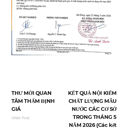
THƯ MỜI QUAN
KẾT QUẢ NỘI KIỂM
TÂM THẨM ĐỊNH
CHẤT LƯỢNG MẪU
GIÁ
NƯỚC CÁC CƠ SỞ
TRONG THÁNG 5
Older Post
NĂM 2026 (Các kết