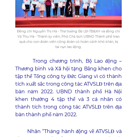
Đồng chí Nguyễn Thị Hà - Thứ trưởng Bộ LĐ-TB&XH và đồng chí
Vũ Thu Hà - Thành ủy viên, Phó Chủ tịch UBND Thành phố trao
quà cho con đoàn viên công đoàn có hoàn cảnh khó khăn, bị
tai nạn lao động.
Trong chương trình, Bộ Lao động –
Thương binh và Xã hội tặng Bằng khen cho
tập thể Tổng công ty Đức Giang vì có thành
tích xuất sắc trong công tác ATVSLĐ trên địa
bàn năm 2022. UBND thành phố Hà Nội
khen thưởng 4 tập thể và 3 cá nhân có
thành tích trong công tác ATVSLĐ trên địa
bàn thành phố năm 2022.
Nhân “Tháng hành động về ATVSLĐ và