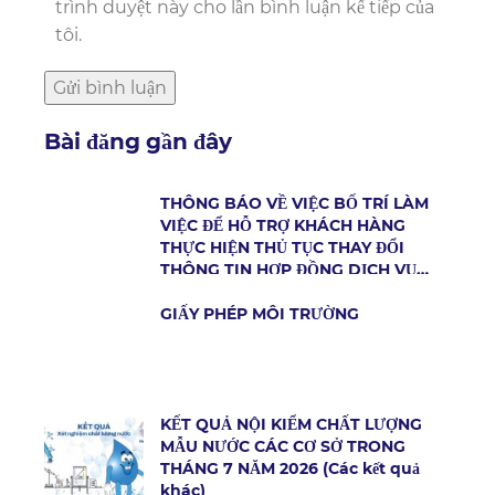
trình duyệt này cho lần bình luận kế tiếp của
tôi.
Bài đăng gần đây
THÔNG BÁO VỀ VIỆC BỐ TRÍ LÀM
VIỆC ĐỂ HỖ TRỢ KHÁCH HÀNG
THỰC HIỆN THỦ TỤC THAY ĐỔI
THÔNG TIN HỢP ĐỒNG DỊCH VỤ
CẤP NƯỚC
GIẤY PHÉP MÔI TRƯỜNG
KẾT QUẢ NỘI KIỂM CHẤT LƯỢNG
MẪU NƯỚC CÁC CƠ SỞ TRONG
THÁNG 7 NĂM 2026 (Các kết quả
khác)