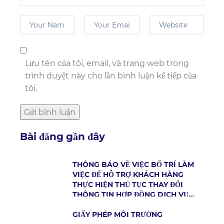
Lưu tên của tôi, email, và trang web trong
trình duyệt này cho lần bình luận kế tiếp của
tôi.
Bài đăng gần đây
THÔNG BÁO VỀ VIỆC BỐ TRÍ LÀM
VIỆC ĐỂ HỖ TRỢ KHÁCH HÀNG
THỰC HIỆN THỦ TỤC THAY ĐỔI
THÔNG TIN HỢP ĐỒNG DỊCH VỤ
CẤP NƯỚC
GIẤY PHÉP MÔI TRƯỜNG