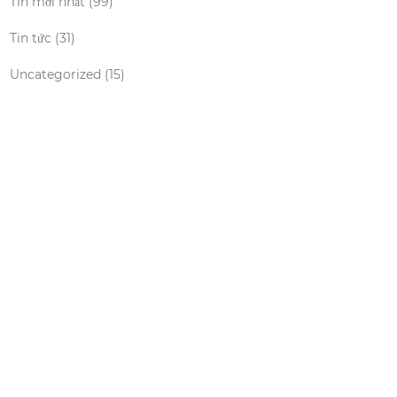
Tin mới nhất
(99)
Tin tức
(31)
Uncategorized
(15)