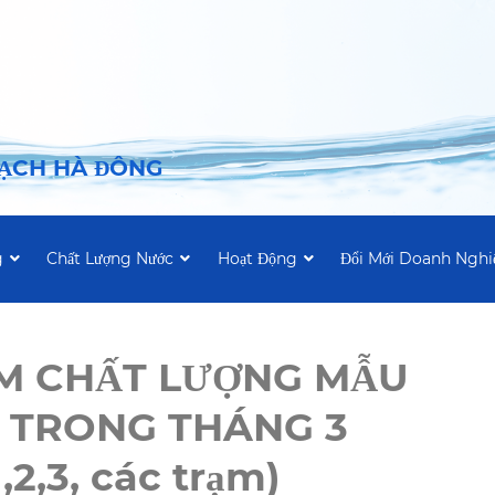
SẠCH HÀ ĐÔNG
g
Chất Lượng Nước
Hoạt Động
Đổi Mới Doanh Nghi
ỂM CHẤT LƯỢNG MẪU
 TRONG THÁNG 3
,2,3, các trạm)