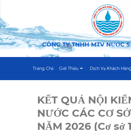
CÔNG TY TNHH MTV NƯỚC 
Trang Chủ
Giới Thiệu
Dịch Vụ Khách Hàn
KẾT QUẢ NỘI KI
NƯỚC CÁC CƠ SỞ
NĂM 2026 (Cơ sở 1