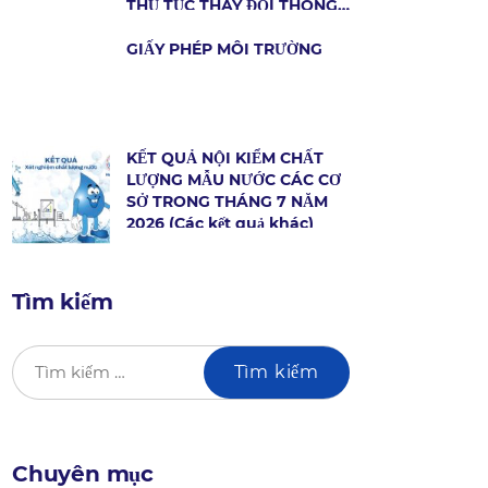
THỦ TỤC THAY ĐỔI THÔNG
TIN HỢP ĐỒNG DỊCH VỤ
CẤP NƯỚC
GIẤY PHÉP MÔI TRƯỜNG
KẾT QUẢ NỘI KIỂM CHẤT
LƯỢNG MẪU NƯỚC CÁC CƠ
SỞ TRONG THÁNG 7 NĂM
2026 (Các kết quả khác)
Tìm kiếm
Chuyên mục