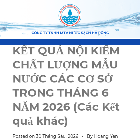
CÔNG TY TNHH MTV NƯỚC SẠCH HÀ ĐÔNG
KẾT QUẢ NỘI KIỂM
CHẤT LƯỢNG MẪU
NƯỚC CÁC CƠ SỞ
TRONG THÁNG 6
NĂM 2026 (Các Kết
quả khác)
Posted on
30 Tháng Sáu, 2026
By
Hoang Yen