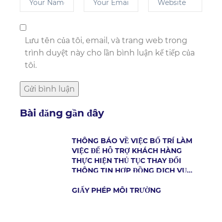
Lưu tên của tôi, email, và trang web trong
trình duyệt này cho lần bình luận kế tiếp của
tôi.
Bài đăng gần đây
THÔNG BÁO VỀ VIỆC BỐ TRÍ LÀM
VIỆC ĐỂ HỖ TRỢ KHÁCH HÀNG
THỰC HIỆN THỦ TỤC THAY ĐỔI
THÔNG TIN HỢP ĐỒNG DỊCH VỤ
CẤP NƯỚC
GIẤY PHÉP MÔI TRƯỜNG