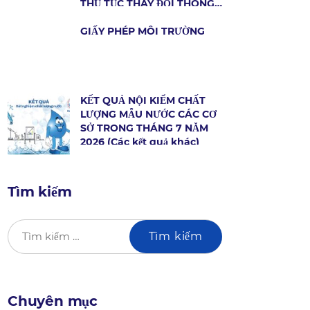
THỦ TỤC THAY ĐỔI THÔNG
TIN HỢP ĐỒNG DỊCH VỤ
CẤP NƯỚC
GIẤY PHÉP MÔI TRƯỜNG
KẾT QUẢ NỘI KIỂM CHẤT
LƯỢNG MẪU NƯỚC CÁC CƠ
SỞ TRONG THÁNG 7 NĂM
2026 (Các kết quả khác)
Tìm kiếm
Chuyên mục