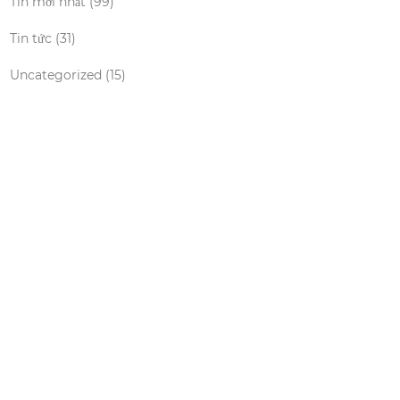
Tin mới nhất
(99)
Tin tức
(31)
Uncategorized
(15)