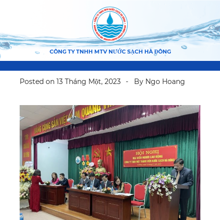
CÔNG TY TNHH MTV NƯỚC SẠCH HÀ ĐÔNG
Posted on
13 Tháng Một, 2023
By
Ngo Hoang