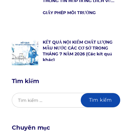
THÔNG TIN HỢP ĐỒNG DỊCH VỤ
CẤP NƯỚC
GIẤY PHÉP MÔI TRƯỜNG
KẾT QUẢ NỘI KIỂM CHẤT LƯỢNG
MẪU NƯỚC CÁC CƠ SỞ TRONG
THÁNG 7 NĂM 2026 (Các kết quả
khác)
Tìm kiếm
Chuyên mục