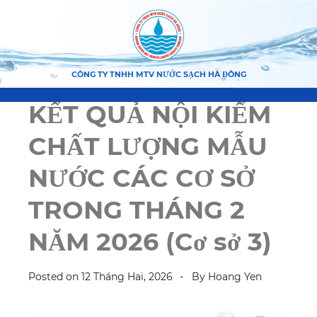
CÔNG TY TNHH MTV NƯỚC SẠCH HÀ ĐÔNG
KẾT QUẢ NỘI KIỂM
CHẤT LƯỢNG MẪU
NƯỚC CÁC CƠ SỞ
TRONG THÁNG 2
NĂM 2026 (Cơ sở 3)
Posted on
12 Tháng Hai, 2026
By
Hoang Yen