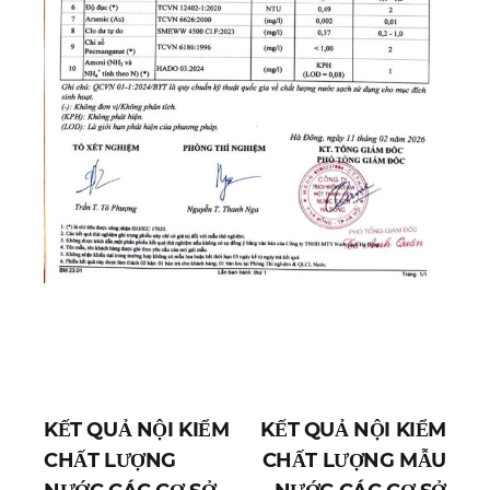
KẾT QUẢ NỘI KIỂM
KẾT QUẢ NỘI KIỂM
CHẤT LƯỢNG
CHẤT LƯỢNG MẪU