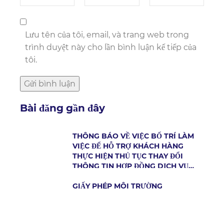
Lưu tên của tôi, email, và trang web trong
trình duyệt này cho lần bình luận kế tiếp của
tôi.
Bài đăng gần đây
THÔNG BÁO VỀ VIỆC BỐ TRÍ LÀM
VIỆC ĐỂ HỖ TRỢ KHÁCH HÀNG
THỰC HIỆN THỦ TỤC THAY ĐỔI
THÔNG TIN HỢP ĐỒNG DỊCH VỤ
CẤP NƯỚC
GIẤY PHÉP MÔI TRƯỜNG