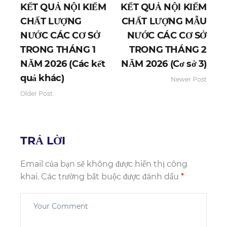
KẾT QUẢ NỘI KIỂM
KẾT QUẢ NỘI KIỂM
CHẤT LƯỢNG
CHẤT LƯỢNG MẪU
NƯỚC CÁC CƠ SỞ
NƯỚC CÁC CƠ SỞ
TRONG THÁNG 1
TRONG THÁNG 2
NĂM 2026 (Các kết
NĂM 2026 (Cơ sở 3)
quả khác)
Newer Post
Older Post
TRẢ LỜI
Email của bạn sẽ không được hiển thị công
khai.
Các trường bắt buộc được đánh dấu
*