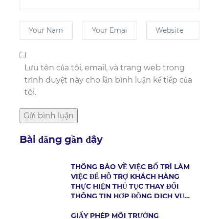
Lưu tên của tôi, email, và trang web trong
trình duyệt này cho lần bình luận kế tiếp của
tôi.
Bài đăng gần đây
THÔNG BÁO VỀ VIỆC BỐ TRÍ LÀM
VIỆC ĐỂ HỖ TRỢ KHÁCH HÀNG
THỰC HIỆN THỦ TỤC THAY ĐỔI
THÔNG TIN HỢP ĐỒNG DỊCH VỤ
CẤP NƯỚC
GIẤY PHÉP MÔI TRƯỜNG