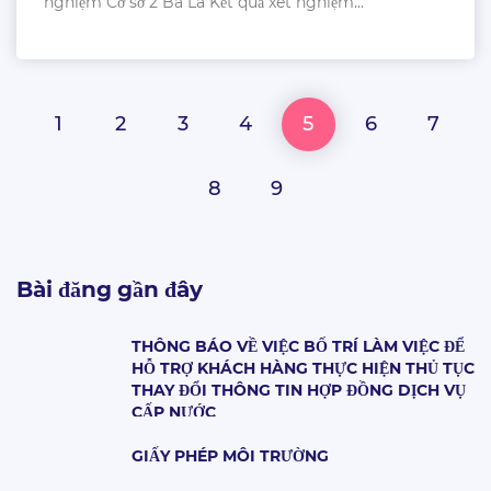
nghiệm Cơ sở 2 Ba La Kết quả xét nghiệm...
1
2
3
4
5
6
7
8
9
Bài đăng gần đây
THÔNG BÁO VỀ VIỆC BỐ TRÍ LÀM VIỆC ĐỂ
HỖ TRỢ KHÁCH HÀNG THỰC HIỆN THỦ TỤC
THAY ĐỔI THÔNG TIN HỢP ĐỒNG DỊCH VỤ
CẤP NƯỚC
GIẤY PHÉP MÔI TRƯỜNG