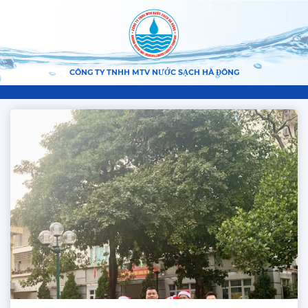
CÔNG TY TNHH MTV NƯỚC SẠCH HÀ ĐÔNG