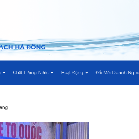
SẠCH HÀ ĐÔNG
g
Chất Lượng Nước
Hoạt Động
Đổi Mới Doanh Nghi
rang