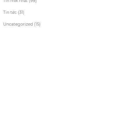
Tin mới nhất
(99)
Tin tức
(31)
Uncategorized
(15)