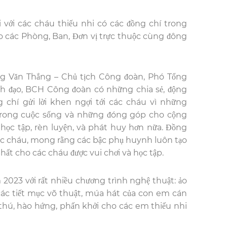
ới các cháu thiếu nhi có các đồng chí trong
ạo các Phòng, Ban, Đơn vị trực thuộc cùng đông
g Văn Thắng – Chủ tịch Công đoàn, Phó Tổng
h đạo, BCH Công đoàn có những chia sẻ, động
g chí gửi lời khen ngợi tới các cháu vì những
 trong cuộc sống và những đóng góp cho cộng
 học tập, rèn luyện, và phát huy hơn nữa. Đồng
ác cháu, mong rằng các bậc phụ huynh luôn tạo
nhất cho các cháu được vui chơi và học tập.
23 với rất nhiều chương trình nghệ thuật: ảo
các tiết mục võ thuật, múa hát của con em cán
 thú, hào hứng, phấn khởi cho các em thiếu nhi