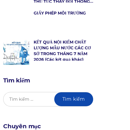
THỦ TỤC THAY ĐỔI THÔNG
TIN HỢP ĐỒNG DỊCH VỤ
CẤP NƯỚC
GIẤY PHÉP MÔI TRƯỜNG
KẾT QUẢ NỘI KIỂM CHẤT
LƯỢNG MẪU NƯỚC CÁC CƠ
SỞ TRONG THÁNG 7 NĂM
2026 (Các kết quả khác)
Tìm kiếm
Chuyên mục