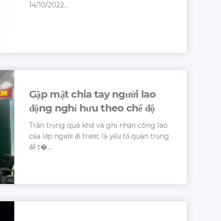
14/10/2022...
Gặp mặt chia tay người lao
động nghỉ hưu theo chế độ
Trân trọng quá khứ và ghi nhận công lao
của lớp người đi trước là yếu tố quan trọng
để t�...