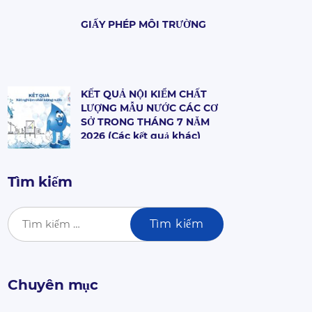
TIN HỢP ĐỒNG DỊCH VỤ
CẤP NƯỚC
GIẤY PHÉP MÔI TRƯỜNG
KẾT QUẢ NỘI KIỂM CHẤT
LƯỢNG MẪU NƯỚC CÁC CƠ
SỞ TRONG THÁNG 7 NĂM
2026 (Các kết quả khác)
Tìm kiếm
Chuyên mục