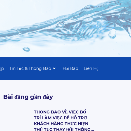
ệp
Tin Tức & Thông Báo
Hỏi Đáp
Liên Hệ
Bài đăng gần đây
THÔNG BÁO VỀ VIỆC BỐ
TRÍ LÀM VIỆC ĐỂ HỖ TRỢ
KHÁCH HÀNG THỰC HIỆN
THỦ TỤC THAY ĐỔI THÔNG