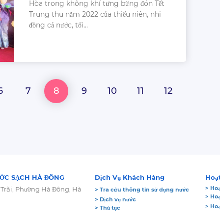
Hòa trong không khí tưng bừng đón Tết
Trung thu năm 2022 của thiếu niên, nhi
đồng cả nước, tối...
6
7
8
9
10
11
12
ỚC SẠCH HÀ ĐÔNG
Dịch Vụ Khách Hàng
Hoạ
> Hoạ
 Trãi, Phường Hà Đông, Hà
> Tra cứu thông tin sử dụng nước
> Ho
> Dịch vụ nước
> Ho
> Thủ tục