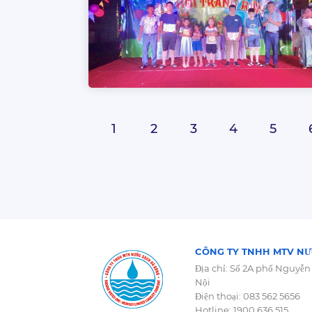
1
2
3
4
5
CÔNG TY TNHH MTV NƯ
Địa chỉ: Số 2A phố Nguyễn
Nội
Điện thoại: 083 562 5656
Hotline: 1900 636 515