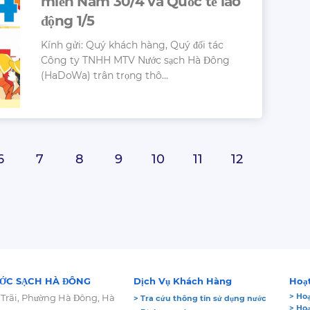
miền Nam 30/4 và Quốc tế lao
động 1/5
Kính gửi: Quý khách hàng, Quý đối tác
Công ty TNHH MTV Nước sạch Hà Đông
(HaDoWa) trân trọng thô...
6
7
8
9
10
11
12
ỚC SẠCH HÀ ĐÔNG
Dịch Vụ Khách Hàng
Hoạ
> Hoạ
 Trãi, Phường Hà Đông, Hà
> Tra cứu thông tin sử dụng nước
> Ho