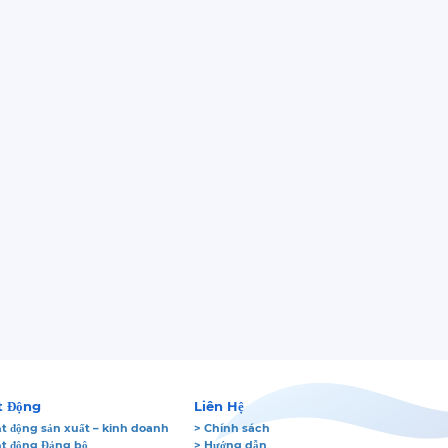
t Động
Liên Hệ
t động sản xuất – kinh doanh
> Chính sách
ạt động Đảng bộ
> Hướng dẫn