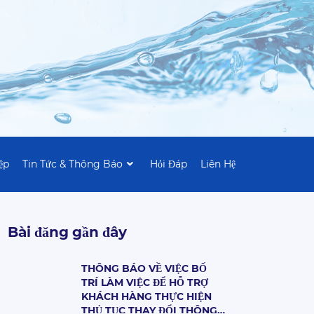
ệp
Tin Tức & Thông Báo
Hỏi Đáp
Liên Hệ
Bài đăng gần đây
THÔNG BÁO VỀ VIỆC BỐ
TRÍ LÀM VIỆC ĐỂ HỖ TRỢ
KHÁCH HÀNG THỰC HIỆN
THỦ TỤC THAY ĐỔI THÔNG