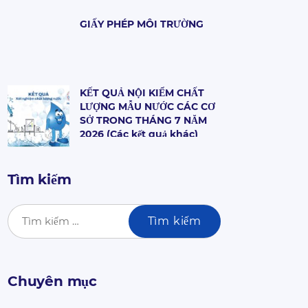
TIN HỢP ĐỒNG DỊCH VỤ
CẤP NƯỚC
GIẤY PHÉP MÔI TRƯỜNG
KẾT QUẢ NỘI KIỂM CHẤT
LƯỢNG MẪU NƯỚC CÁC CƠ
SỞ TRONG THÁNG 7 NĂM
2026 (Các kết quả khác)
Tìm kiếm
Chuyên mục